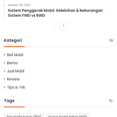
Januari 25, 2021
Sistem Penggerak Mobil: Kelebihan & Kekurangan
Sistem FWD vs RWD
Previous
Next
page
page
Kategori
Beli Mobil
Berita
Jual Mobil
Review
Tips & Trik
Tags
Beli mobil bekas
(169)
bursa mobil bekas
(107)