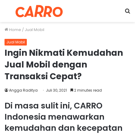
Menu
S
fo
Home
/
Jual Mobil
Jual Mobil
Ingin Nikmati Kemudahan
Jual Mobil dengan
Transaksi Cepat?
Angga Raditya
Juli 30, 2021
2 minutes read
Di masa sulit ini, CARRO
Indonesia menawarkan
kemudahan dan kecepatan