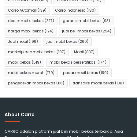
Carro Automall
(139)
Carro Indonesia
(180)
dealer mobil bekas
(227)
garansi mobil bekas
(93)
harga mobil bekas
(124)
jual beli mobil bekas
(254)
Jual mobil
(199)
jual mobil bekas
(260)
marketplace mobil bekas
(197)
Mobil
(837)
mobil bekas
(519)
mobil bekas bersertifikasi
(174)
mobil bekas murah
(179)
pasar mobil bekas
(190)
pengecekan mobil bekas
(116)
transaksi mobil bekas
(138)
About Carro
CARRO adalah platform jual beli mobil bekas terbaik di Asia