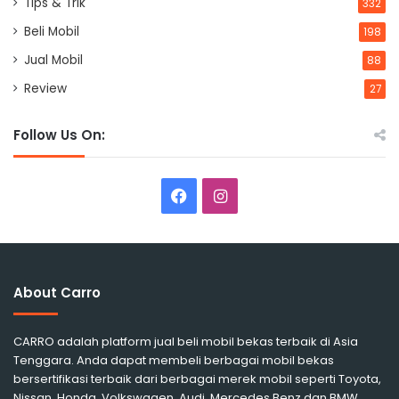
Tips & Trik
332
Beli Mobil
198
Jual Mobil
88
Review
27
Follow Us On:
Facebook
Instagram
About Carro
CARRO adalah platform jual beli mobil bekas terbaik di Asia
Tenggara. Anda dapat membeli berbagai mobil bekas
bersertifikasi terbaik dari berbagai merek mobil seperti Toyota,
Nissan, Honda, Volkswagen, Audi, Mercedes Benz dan BMW.