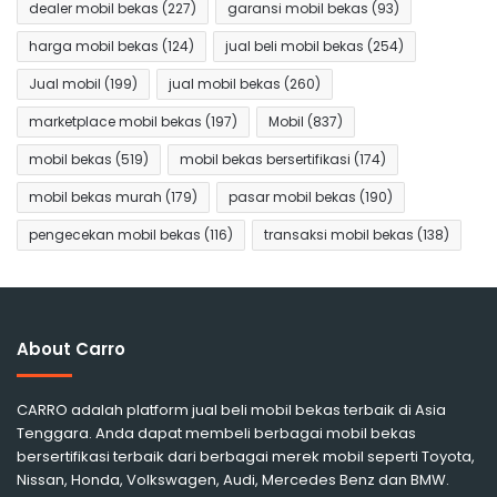
dealer mobil bekas
(227)
garansi mobil bekas
(93)
harga mobil bekas
(124)
jual beli mobil bekas
(254)
Jual mobil
(199)
jual mobil bekas
(260)
marketplace mobil bekas
(197)
Mobil
(837)
mobil bekas
(519)
mobil bekas bersertifikasi
(174)
mobil bekas murah
(179)
pasar mobil bekas
(190)
pengecekan mobil bekas
(116)
transaksi mobil bekas
(138)
About Carro
CARRO adalah platform jual beli mobil bekas terbaik di Asia
Tenggara. Anda dapat membeli berbagai mobil bekas
bersertifikasi terbaik dari berbagai merek mobil seperti Toyota,
Nissan, Honda, Volkswagen, Audi, Mercedes Benz dan BMW.