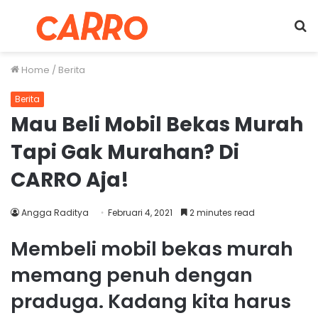
Menu
S
fo
Home
/
Berita
Berita
Mau Beli Mobil Bekas Murah
Tapi Gak Murahan? Di
CARRO Aja!
Angga Raditya
Februari 4, 2021
2 minutes read
Membeli mobil bekas murah
memang penuh dengan
praduga. Kadang kita harus