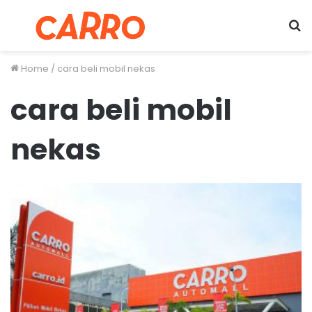
Menu
S
fo
Home
/
cara beli mobil nekas
cara beli mobil
nekas