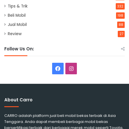
Tips & Trik
332
Beli Mobil
198
Jual Mobil
88
Review
27
Follow Us On:
Facebook
Instagram
About Carro
CARRO adalah platform jual beli mobil bekas terbaik di Asia
Tenggara. Anda dapat membeli berbagai mobil bekas
bersertifikasi terbaik dari berbagai merek mobil seperti Toyota,