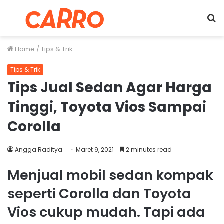
Menu
S
fo
Home
/
Tips & Trik
Tips & Trik
Tips Jual Sedan Agar Harga
Tinggi, Toyota Vios Sampai
Corolla
Angga Raditya
Maret 9, 2021
2 minutes read
Menjual mobil sedan kompak
seperti Corolla dan Toyota
Vios cukup mudah. Tapi ada