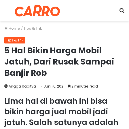
Menu
S
fo
Home
/
Tips & Trik
Tips & Trik
5 Hal Bikin Harga Mobil
Jatuh, Dari Rusak Sampai
Banjir Rob
Angga Raditya
Juni 16, 2021
2 minutes read
Lima hal di bawah ini bisa
bikin harga jual mobil jadi
jatuh. Salah satunya adalah