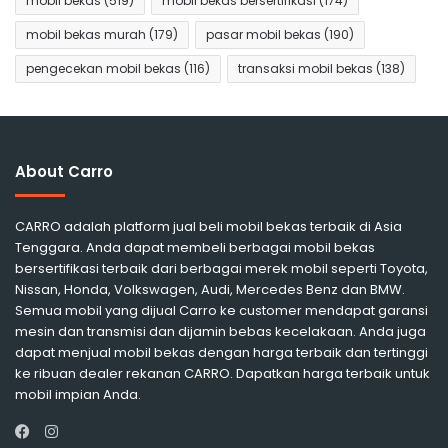
mobil bekas
(519)
mobil bekas bersertifikasi
(174)
mobil bekas murah
(179)
pasar mobil bekas
(190)
pengecekan mobil bekas
(116)
transaksi mobil bekas
(138)
About Carro
CARRO adalah platform jual beli mobil bekas terbaik di Asia
Tenggara. Anda dapat membeli berbagai mobil bekas
bersertifikasi terbaik dari berbagai merek mobil seperti Toyota,
Nissan, Honda, Volkswagen, Audi, Mercedes Benz dan BMW.
Semua mobil yang dijual Carro ke customer mendapat garansi
mesin dan transmisi dan dijamin bebas kecelakaan. Anda juga
dapat menjual mobil bekas dengan harga terbaik dan tertinggi
ke ribuan dealer rekanan CARRO. Dapatkan harga terbaik untuk
mobil impian Anda.
Instagram