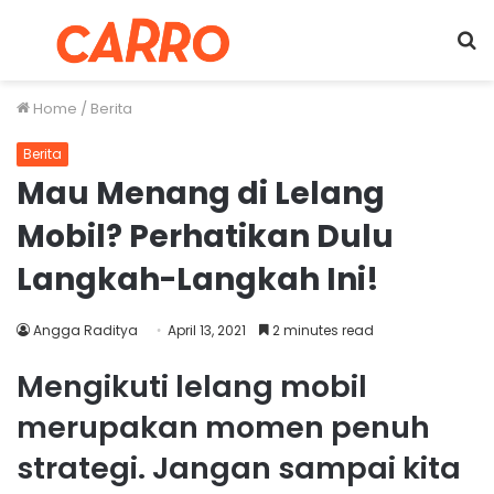
Menu
S
fo
Home
/
Berita
Berita
Mau Menang di Lelang
Mobil? Perhatikan Dulu
Langkah-Langkah Ini!
Angga Raditya
April 13, 2021
2 minutes read
Mengikuti lelang mobil
merupakan momen penuh
strategi. Jangan sampai kita