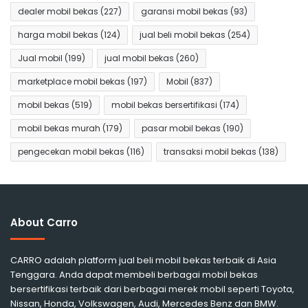
dealer mobil bekas
(227)
garansi mobil bekas
(93)
harga mobil bekas
(124)
jual beli mobil bekas
(254)
Jual mobil
(199)
jual mobil bekas
(260)
marketplace mobil bekas
(197)
Mobil
(837)
mobil bekas
(519)
mobil bekas bersertifikasi
(174)
mobil bekas murah
(179)
pasar mobil bekas
(190)
pengecekan mobil bekas
(116)
transaksi mobil bekas
(138)
About Carro
CARRO adalah platform jual beli mobil bekas terbaik di Asia
Tenggara. Anda dapat membeli berbagai mobil bekas
bersertifikasi terbaik dari berbagai merek mobil seperti Toyota,
Nissan, Honda, Volkswagen, Audi, Mercedes Benz dan BMW.