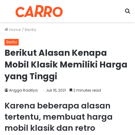
Menu
S
fo
Home
/
Berita
Berita
Berikut Alasan Kenapa
Mobil Klasik Memiliki Harga
yang Tinggi
Angga Raditya
Juli 15, 2021
2 minutes read
Karena beberapa alasan
tertentu, membuat harga
mobil klasik dan retro