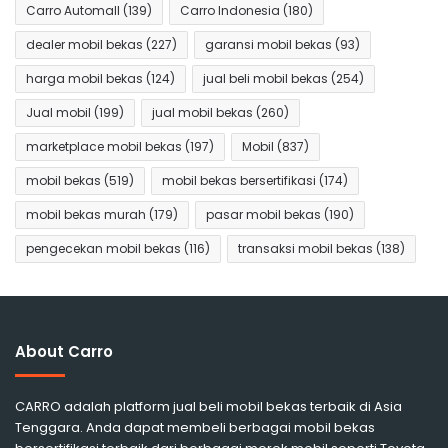
Carro Automall
(139)
Carro Indonesia
(180)
dealer mobil bekas
(227)
garansi mobil bekas
(93)
harga mobil bekas
(124)
jual beli mobil bekas
(254)
Jual mobil
(199)
jual mobil bekas
(260)
marketplace mobil bekas
(197)
Mobil
(837)
mobil bekas
(519)
mobil bekas bersertifikasi
(174)
mobil bekas murah
(179)
pasar mobil bekas
(190)
pengecekan mobil bekas
(116)
transaksi mobil bekas
(138)
About Carro
CARRO adalah platform jual beli mobil bekas terbaik di Asia
Tenggara. Anda dapat membeli berbagai mobil bekas