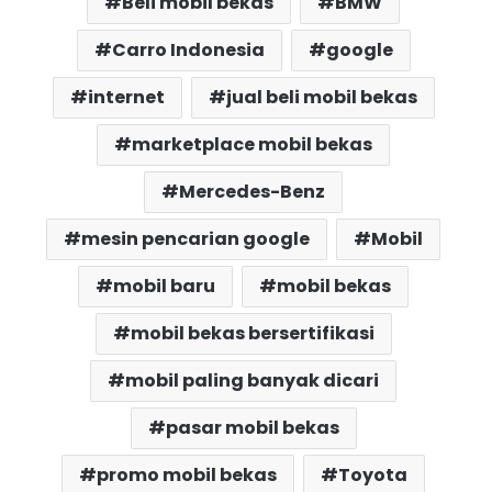
Beli mobil bekas
BMW
Carro Indonesia
google
internet
jual beli mobil bekas
marketplace mobil bekas
Mercedes-Benz
mesin pencarian google
Mobil
mobil baru
mobil bekas
mobil bekas bersertifikasi
mobil paling banyak dicari
pasar mobil bekas
promo mobil bekas
Toyota