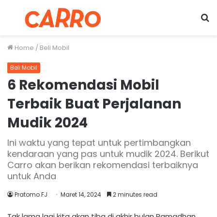
Menu
S
fo
Home
/
Beli Mobil
Beli Mobil
6 Rekomendasi Mobil
Terbaik Buat Perjalanan
Mudik 2024
Ini waktu yang tepat untuk pertimbangkan
kendaraan yang pas untuk mudik 2024. Berikut
Carro akan berikan rekomendasi terbaiknya
untuk Anda
Pratomo FJ
Maret 14, 2024
2 minutes read
Tak lama lagi kita akan tiba di akhir bulan Ramadhan