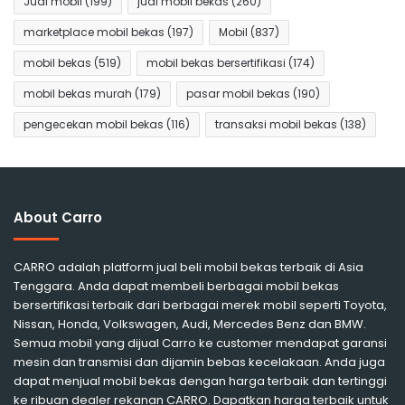
Jual mobil
(199)
jual mobil bekas
(260)
marketplace mobil bekas
(197)
Mobil
(837)
mobil bekas
(519)
mobil bekas bersertifikasi
(174)
mobil bekas murah
(179)
pasar mobil bekas
(190)
pengecekan mobil bekas
(116)
transaksi mobil bekas
(138)
About Carro
CARRO adalah platform jual beli mobil bekas terbaik di Asia
Tenggara. Anda dapat membeli berbagai mobil bekas
bersertifikasi terbaik dari berbagai merek mobil seperti Toyota,
Nissan, Honda, Volkswagen, Audi, Mercedes Benz dan BMW.
Semua mobil yang dijual Carro ke customer mendapat garansi
mesin dan transmisi dan dijamin bebas kecelakaan. Anda juga
dapat menjual mobil bekas dengan harga terbaik dan tertinggi
ke ribuan dealer rekanan CARRO. Dapatkan harga terbaik untuk