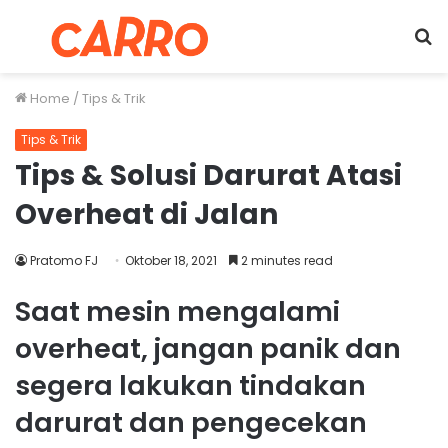
Menu
S
fo
Home
/
Tips & Trik
Tips & Trik
Tips & Solusi Darurat Atasi
Overheat di Jalan
Pratomo FJ
Oktober 18, 2021
2 minutes read
Saat mesin mengalami
overheat, jangan panik dan
segera lakukan tindakan
darurat dan pengecekan