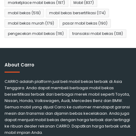
marketplace mobil bekas
(197)
Mobil
(837)
mobil bekas
(519)
mobil bekas bersertifikasi
(174)
mobil bekas murah
(179)
pasar mobil bekas
(190)
pengecekan mobil bekas
(116)
transaksi mobil bekas
(138)
About Carro
CARRO adalah platform jual beli mobil bekas terbaik di Asia
Tenggara. Anda dapat membeli berbagai mobil bekas
bersertifikasi terbaik dari berbagai merek mobil seperti Toyota,
Nissan, Honda, Volkswagen, Audi, Mercedes Benz dan BMW.
Semua mobil yang dijual Carro ke customer mendapat garansi
mesin dan transmisi dan dijamin bebas kecelakaan. Anda juga
dapat menjual mobil bekas dengan harga terbaik dan tertinggi
ke ribuan dealer rekanan CARRO. Dapatkan harga terbaik untuk
mobil impian Anda.