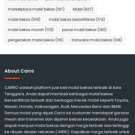
marketplace mobil bekas
(197)
Mobil
(837)
mobil bekas
(519)
mobil bekas bersertifikasi
(174)
mobil bekas murah
(179)
pasar mobil bekas
(190)
pengecekan mobil bekas
(116)
transaksi mobil bekas
(138)
About Carro
CARRO adalah platform jual beli mobil bekas terbaik di Asia
Tenggara. Anda dapat membeli berbagai mobil bekas
bersertifikasi terbaik dari berbagai merek mobil seperti Toyota,
Nissan, Honda, Volkswagen, Audi, Mercedes Benz dan BMW.
Semua mobil yang dijual Carro ke customer mendapat garansi
mesin dan transmisi dan dijamin bebas kecelakaan. Anda juga
dapat menjual mobil bekas dengan harga terbaik dan tertinggi
ke ribuan dealer rekanan CARRO. Dapatkan harga terbaik untuk