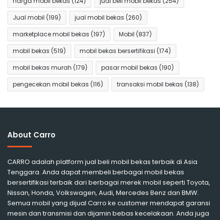
harga mobil bekas
(124)
jual beli mobil bekas
(254)
Jual mobil
(199)
jual mobil bekas
(260)
marketplace mobil bekas
(197)
Mobil
(837)
mobil bekas
(519)
mobil bekas bersertifikasi
(174)
mobil bekas murah
(179)
pasar mobil bekas
(190)
pengecekan mobil bekas
(116)
transaksi mobil bekas
(138)
About Carro
CARRO adalah platform jual beli mobil bekas terbaik di Asia
Tenggara. Anda dapat membeli berbagai mobil bekas
bersertifikasi terbaik dari berbagai merek mobil seperti Toyota,
Nissan, Honda, Volkswagen, Audi, Mercedes Benz dan BMW.
Semua mobil yang dijual Carro ke customer mendapat garansi
mesin dan transmisi dan dijamin bebas kecelakaan. Anda juga