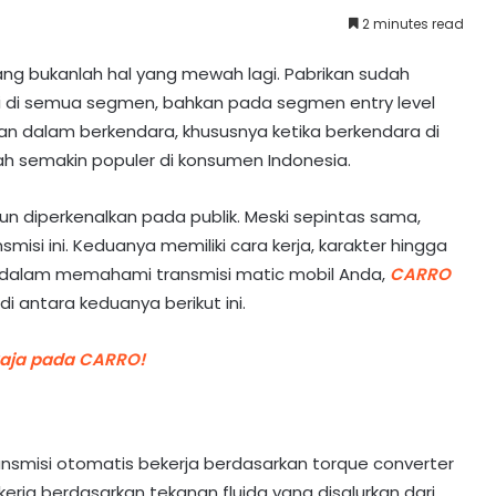
2 minutes read
ng bukanlah hal yang mewah lagi. Pabrikan sudah
ini di semua segmen, bahkan pada segmen entry level
n dalam berkendara, khususnya ketika berkendara di
dah semakin populer di konsumen Indonesia.
 diperkenalkan pada publik. Meski sepintas sama,
isi ini. Keduanya memiliki cara kerja, karakter hingga
h dalam memahami transmisi matic mobil Anda,
CARRO
i antara keduanya berikut ini.
Saja pada CARRO!
ansmisi otomatis bekerja berdasarkan torque converter
rja berdasarkan tekanan fluida yang disalurkan dari