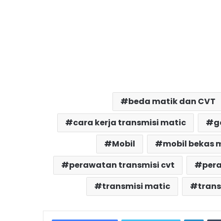
beda matik dan CVT
cara kerja transmisi matic
g
Mobil
mobil bekas 
perawatan transmisi cvt
pera
transmisi matic
trans
Linke