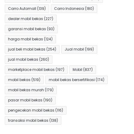
Carro Automall
(139)
Carro Indonesia
(180)
dealer mobil bekas
(227)
garansi mobil bekas
(93)
harga mobil bekas
(124)
jual beli mobil bekas
(254)
Jual mobil
(199)
jual mobil bekas
(260)
marketplace mobil bekas
(197)
Mobil
(837)
mobil bekas
(519)
mobil bekas bersertifikasi
(174)
mobil bekas murah
(179)
pasar mobil bekas
(190)
pengecekan mobil bekas
(116)
transaksi mobil bekas
(138)