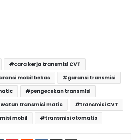
cara kerja transmisi CVT
aransi mobil bekas
garansi transmisi
matic
pengecekan transmisi
watan transmisi matic
transmisi CVT
misi mobil
transmisi otomatis
dIn
Tumblr
Pinterest
Reddit
VKontakte
Share via Email
Print