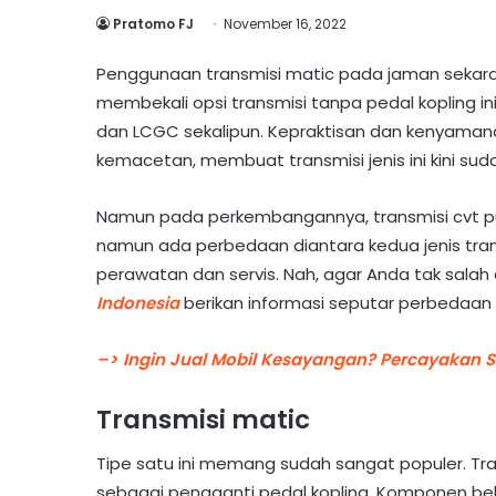
Pratomo FJ
November 16, 2022
Penggunaan transmisi matic pada jaman sekara
membekali opsi transmisi tanpa pedal kopling 
dan LCGC sekalipun. Kepraktisan dan kenyamana
kemacetan, membuat transmisi jenis ini kini su
Namun pada perkembangannya, transmisi cvt pun
namun ada perbedaan diantara kedua jenis transm
perawatan dan servis. Nah, agar Anda tak sala
Indonesia
berikan informasi seputar perbedaan d
–> Ingin Jual Mobil Kesayangan? Percayakan 
Transmisi matic
Tipe satu ini memang sudah sangat populer. Tr
sebagai pengganti pedal kopling. Komponen beke