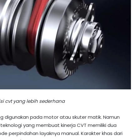
i cvt yang lebih sederhana
ng digunakan pada motor atau skuter matik. Namun
eknologi yang membuat kinerja CVT memiliki dua
mode perpindahan layaknya manual. Karakter khas dari