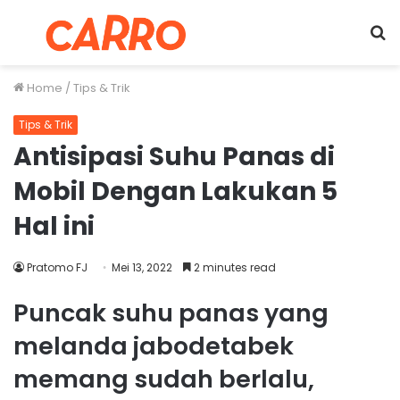
Menu
S
fo
Home
/
Tips & Trik
Tips & Trik
Antisipasi Suhu Panas di
Mobil Dengan Lakukan 5
Hal ini
Pratomo FJ
Mei 13, 2022
2 minutes read
Puncak suhu panas yang
melanda jabodetabek
memang sudah berlalu,