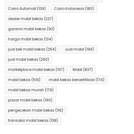
Carro Automall
(139)
Carro Indonesia
(180)
dealer mobil bekas
(227)
garansi mobil bekas
(93)
harga mobil bekas
(124)
jual beli mobil bekas
(254)
Jual mobil
(199)
jual mobil bekas
(260)
marketplace mobil bekas
(197)
Mobil
(837)
mobil bekas
(519)
mobil bekas bersertifikasi
(174)
mobil bekas murah
(179)
pasar mobil bekas
(190)
pengecekan mobil bekas
(116)
transaksi mobil bekas
(138)