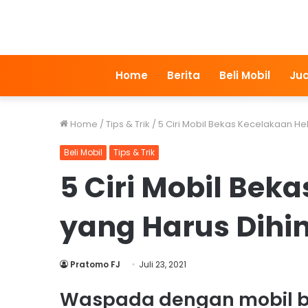
Home
Berita
Beli Mobil
Jua
Home
/
Tips & Trik
/
5 Ciri Mobil Bekas Kecelakaan He
Beli Mobil
Tips & Trik
5 Ciri Mobil Bek
yang Harus Dihi
Pratomo FJ
Juli 23, 2021
Waspada dengan mobil be