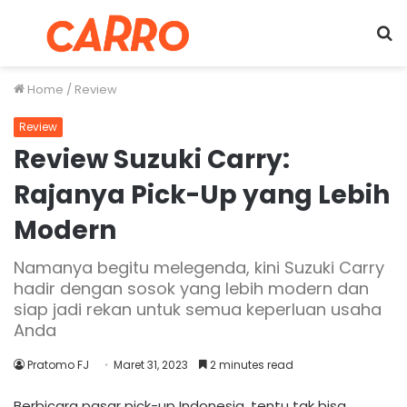
Menu
S
fo
Home
/
Review
Review
Review Suzuki Carry:
Rajanya Pick-Up yang Lebih
Modern
Namanya begitu melegenda, kini Suzuki Carry
hadir dengan sosok yang lebih modern dan
siap jadi rekan untuk semua keperluan usaha
Anda
Pratomo FJ
Maret 31, 2023
2 minutes read
Berbicara pasar pick-up Indonesia, tentu tak bisa