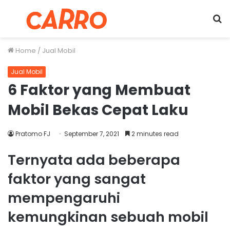
Menu
S
fo
Home
/
Jual Mobil
Jual Mobil
6 Faktor yang Membuat
Mobil Bekas Cepat Laku
Pratomo FJ
September 7, 2021
2 minutes read
Ternyata ada beberapa
faktor yang sangat
mempengaruhi
kemungkinan sebuah mobil