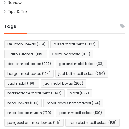
Review
Tips & Trik
Tags
Beli mobil bekas
(169)
bursa mobil bekas
(107)
Carro Automall
(139)
Carro Indonesia
(180)
dealer mobil bekas
(227)
garansi mobil bekas
(93)
harga mobil bekas
(124)
jual beli mobil bekas
(254)
Jual mobil
(199)
jual mobil bekas
(260)
marketplace mobil bekas
(197)
Mobil
(837)
mobil bekas
(519)
mobil bekas bersertifikasi
(174)
mobil bekas murah
(179)
pasar mobil bekas
(190)
pengecekan mobil bekas
(116)
transaksi mobil bekas
(138)