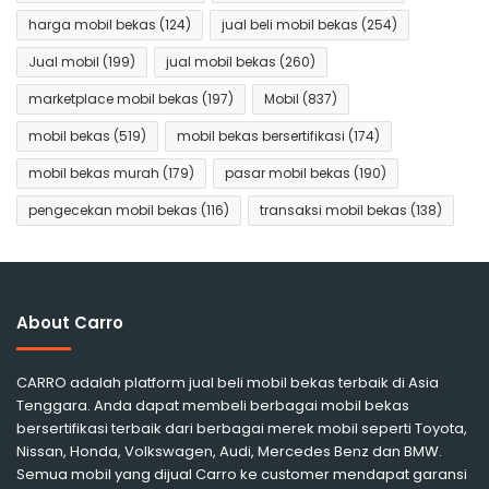
harga mobil bekas
(124)
jual beli mobil bekas
(254)
Jual mobil
(199)
jual mobil bekas
(260)
marketplace mobil bekas
(197)
Mobil
(837)
mobil bekas
(519)
mobil bekas bersertifikasi
(174)
mobil bekas murah
(179)
pasar mobil bekas
(190)
pengecekan mobil bekas
(116)
transaksi mobil bekas
(138)
About Carro
CARRO adalah platform jual beli mobil bekas terbaik di Asia
Tenggara. Anda dapat membeli berbagai mobil bekas
bersertifikasi terbaik dari berbagai merek mobil seperti Toyota,
Nissan, Honda, Volkswagen, Audi, Mercedes Benz dan BMW.
Semua mobil yang dijual Carro ke customer mendapat garansi