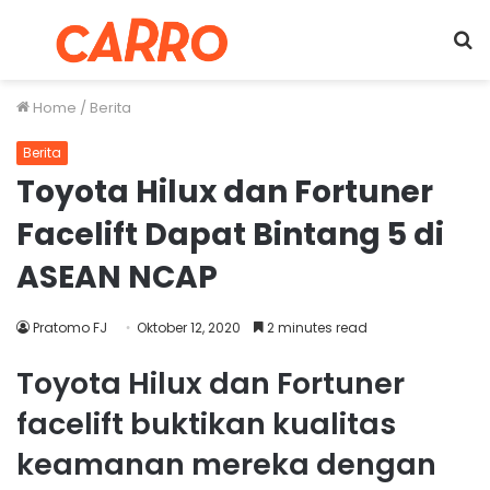
Menu
S
fo
Home
/
Berita
Berita
Toyota Hilux dan Fortuner
Facelift Dapat Bintang 5 di
ASEAN NCAP
Pratomo FJ
Oktober 12, 2020
2 minutes read
Toyota Hilux dan Fortuner
facelift buktikan kualitas
keamanan mereka dengan