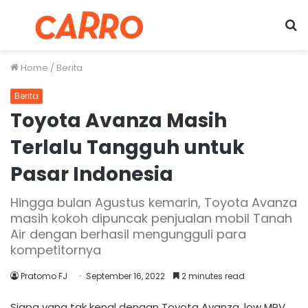
Menu
S
fo
Home
/
Berita
Berita
Toyota Avanza Masih
Terlalu Tangguh untuk
Pasar Indonesia
Hingga bulan Agustus kemarin, Toyota Avanza
masih kokoh dipuncak penjualan mobil Tanah
Air dengan berhasil mengungguli para
kompetitornya
Pratomo FJ
September 16, 2022
2 minutes read
Siapa yang tak kenal dengan Toyota Avanza, low MPV