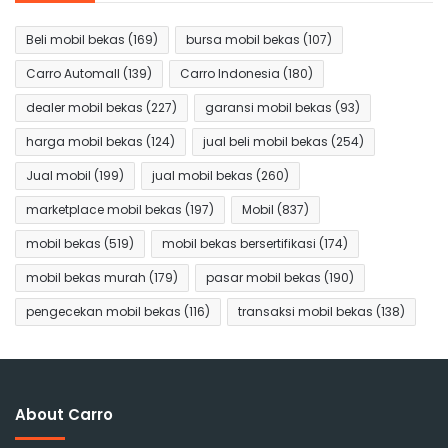
Beli mobil bekas
(169)
bursa mobil bekas
(107)
Carro Automall
(139)
Carro Indonesia
(180)
dealer mobil bekas
(227)
garansi mobil bekas
(93)
harga mobil bekas
(124)
jual beli mobil bekas
(254)
Jual mobil
(199)
jual mobil bekas
(260)
marketplace mobil bekas
(197)
Mobil
(837)
mobil bekas
(519)
mobil bekas bersertifikasi
(174)
mobil bekas murah
(179)
pasar mobil bekas
(190)
pengecekan mobil bekas
(116)
transaksi mobil bekas
(138)
About Carro