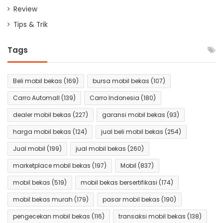
Review
Tips & Trik
Tags
Beli mobil bekas
(169)
bursa mobil bekas
(107)
Carro Automall
(139)
Carro Indonesia
(180)
dealer mobil bekas
(227)
garansi mobil bekas
(93)
harga mobil bekas
(124)
jual beli mobil bekas
(254)
Jual mobil
(199)
jual mobil bekas
(260)
marketplace mobil bekas
(197)
Mobil
(837)
mobil bekas
(519)
mobil bekas bersertifikasi
(174)
mobil bekas murah
(179)
pasar mobil bekas
(190)
pengecekan mobil bekas
(116)
transaksi mobil bekas
(138)