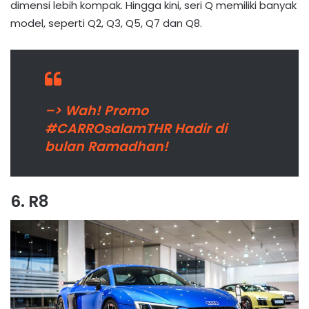
dimensi lebih kompak. Hingga kini, seri Q memiliki banyak
model, seperti Q2, Q3, Q5, Q7 dan Q8.
–> Wah! Promo
#CARROsalamTHR Hadir di
bulan Ramadhan!
6. R8