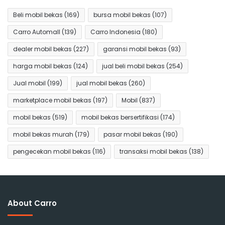
Beli mobil bekas
(169)
bursa mobil bekas
(107)
Carro Automall
(139)
Carro Indonesia
(180)
dealer mobil bekas
(227)
garansi mobil bekas
(93)
harga mobil bekas
(124)
jual beli mobil bekas
(254)
Jual mobil
(199)
jual mobil bekas
(260)
marketplace mobil bekas
(197)
Mobil
(837)
mobil bekas
(519)
mobil bekas bersertifikasi
(174)
mobil bekas murah
(179)
pasar mobil bekas
(190)
pengecekan mobil bekas
(116)
transaksi mobil bekas
(138)
About Carro