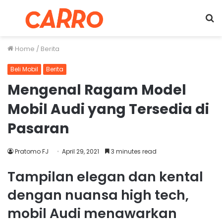
Menu
S
fo
Home
/
Berita
Beli Mobil
Berita
Mengenal Ragam Model
Mobil Audi yang Tersedia di
Pasaran
Pratomo FJ
April 29, 2021
3 minutes read
Tampilan elegan dan kental
dengan nuansa high tech,
mobil Audi menawarkan