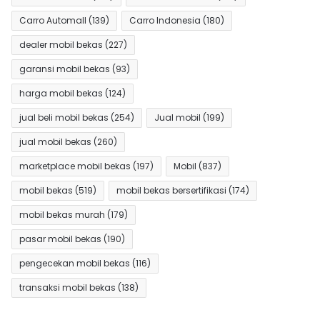
Carro Automall
(139)
Carro Indonesia
(180)
dealer mobil bekas
(227)
garansi mobil bekas
(93)
harga mobil bekas
(124)
jual beli mobil bekas
(254)
Jual mobil
(199)
jual mobil bekas
(260)
marketplace mobil bekas
(197)
Mobil
(837)
mobil bekas
(519)
mobil bekas bersertifikasi
(174)
mobil bekas murah
(179)
pasar mobil bekas
(190)
pengecekan mobil bekas
(116)
transaksi mobil bekas
(138)