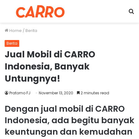
Menu
S
fo
Home
/
Berita
Berita
Jual Mobil di CARRO
Indonesia, Banyak
Untungnya!
Pratomo FJ
November 13, 2020
2 minutes read
Dengan jual mobil di CARRO
Indonesia, ada begitu banyak
keuntungan dan kemudahan