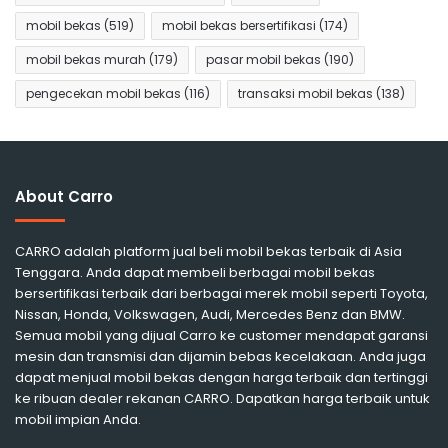
mobil bekas
(519)
mobil bekas bersertifikasi
(174)
mobil bekas murah
(179)
pasar mobil bekas
(190)
pengecekan mobil bekas
(116)
transaksi mobil bekas
(138)
About Carro
CARRO adalah platform jual beli mobil bekas terbaik di Asia
Tenggara. Anda dapat membeli berbagai mobil bekas
bersertifikasi terbaik dari berbagai merek mobil seperti Toyota,
Nissan, Honda, Volkswagen, Audi, Mercedes Benz dan BMW.
Semua mobil yang dijual Carro ke customer mendapat garansi
mesin dan transmisi dan dijamin bebas kecelakaan. Anda juga
dapat menjual mobil bekas dengan harga terbaik dan tertinggi
ke ribuan dealer rekanan CARRO. Dapatkan harga terbaik untuk
mobil impian Anda.