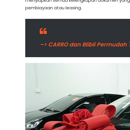
menyiapkan semua kelengkapan dokumen yang te
pembiayaan atau leasing.
–> CARRO dan Blibli Permudah 