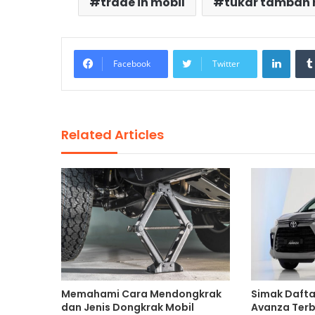
trade in mobil
tukar tambah 
Linke
Facebook
Twitter
Related Articles
Memahami Cara Mendongkrak
Simak Dafta
dan Jenis Dongkrak Mobil
Avanza Terba