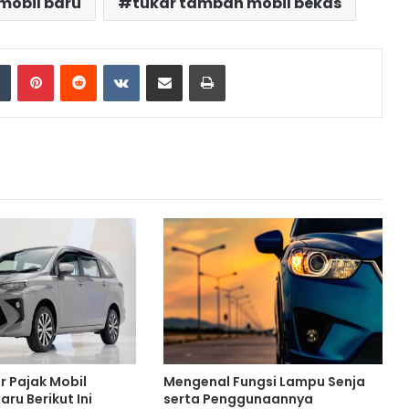
mobil baru
tukar tambah mobil bekas
dIn
Tumblr
Pinterest
Reddit
VKontakte
Share via Email
Print
r Pajak Mobil
Mengenal Fungsi Lampu Senja
ru Berikut Ini
serta Penggunaannya