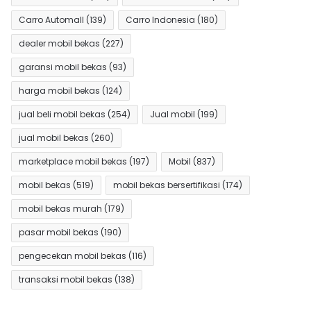
Carro Automall
(139)
Carro Indonesia
(180)
dealer mobil bekas
(227)
garansi mobil bekas
(93)
harga mobil bekas
(124)
jual beli mobil bekas
(254)
Jual mobil
(199)
jual mobil bekas
(260)
marketplace mobil bekas
(197)
Mobil
(837)
mobil bekas
(519)
mobil bekas bersertifikasi
(174)
mobil bekas murah
(179)
pasar mobil bekas
(190)
pengecekan mobil bekas
(116)
transaksi mobil bekas
(138)