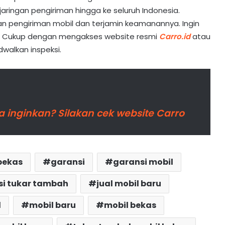
aringan pengiriman hingga ke seluruh Indonesia.
kan pengiriman mobil dan terjamin keamanannya. Ingin
s? Cukup dengan mengakses website resmi
Carro.id
atau
walkan inspeksi.
 inginkan? Silakan cek website Carro
 bekas
garansi
garansi mobil
si tukar tambah
jual mobil baru
l
mobil baru
mobil bekas