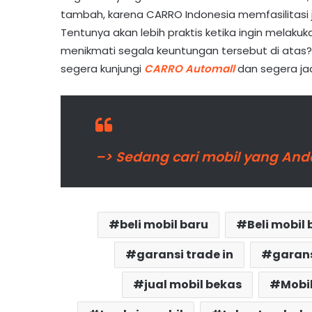
tambah, karena CARRO Indonesia memfasilitasi j
Tentunya akan lebih praktis ketika ingin melaku
menikmati segala keuntungan tersebut di ata
segera kunjungi
CARRO Automall
dan segera jad
–> Sedang cari mobil yang Anda
beli mobil baru
Beli mobil
garansi trade in
garan
jual mobil bekas
Mobi