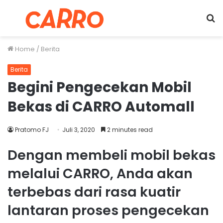
Menu
S
fo
Home
/
Berita
Berita
Begini Pengecekan Mobil
Bekas di CARRO Automall
Pratomo FJ
Juli 3, 2020
2 minutes read
Dengan membeli mobil bekas
melalui CARRO, Anda akan
terbebas dari rasa kuatir
lantaran proses pengecekan