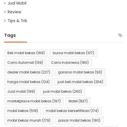
Jual Mobil
Review
Tips & Trik
Tags
Beli mobil bekas
(169)
bursa mobil bekas
(107)
Carro Automall
(139)
Carro Indonesia
(180)
dealer mobil bekas
(227)
garansi mobil bekas
(93)
harga mobil bekas
(124)
jual beli mobil bekas
(254)
Jual mobil
(199)
jual mobil bekas
(260)
marketplace mobil bekas
(197)
Mobil
(837)
mobil bekas
(519)
mobil bekas bersertifikasi
(174)
mobil bekas murah
(179)
pasar mobil bekas
(190)