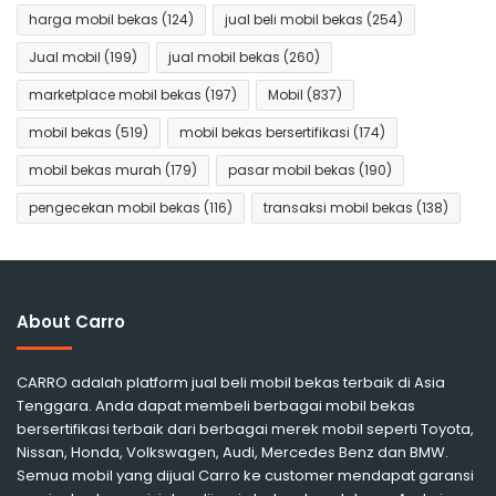
harga mobil bekas
(124)
jual beli mobil bekas
(254)
Jual mobil
(199)
jual mobil bekas
(260)
marketplace mobil bekas
(197)
Mobil
(837)
mobil bekas
(519)
mobil bekas bersertifikasi
(174)
mobil bekas murah
(179)
pasar mobil bekas
(190)
pengecekan mobil bekas
(116)
transaksi mobil bekas
(138)
About Carro
CARRO adalah platform jual beli mobil bekas terbaik di Asia
Tenggara. Anda dapat membeli berbagai mobil bekas
bersertifikasi terbaik dari berbagai merek mobil seperti Toyota,
Nissan, Honda, Volkswagen, Audi, Mercedes Benz dan BMW.
Semua mobil yang dijual Carro ke customer mendapat garansi