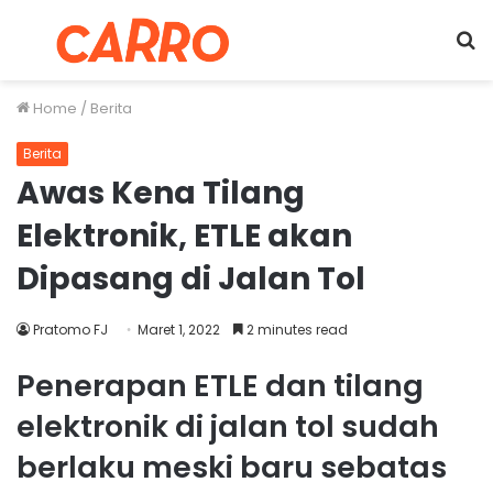
Menu
S
fo
Home
/
Berita
Berita
Awas Kena Tilang
Elektronik, ETLE akan
Dipasang di Jalan Tol
Pratomo FJ
Maret 1, 2022
2 minutes read
Penerapan ETLE dan tilang
elektronik di jalan tol sudah
berlaku meski baru sebatas