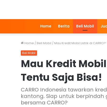
Home
Berita
Beli Mobil
Jua
Home
/
Beli Mobil
/
Mau Kredit Mobil Listrik di CARRO? 
Beli Mobil
Mau Kredit Mobil 
Tentu Saja Bisa!
CARRO Indonesia tawarkan kredit
kantong. Siap untuk berpindah
bersama CARRO?