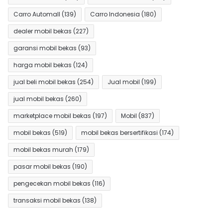
Carro Automall
(139)
Carro Indonesia
(180)
dealer mobil bekas
(227)
garansi mobil bekas
(93)
harga mobil bekas
(124)
jual beli mobil bekas
(254)
Jual mobil
(199)
jual mobil bekas
(260)
marketplace mobil bekas
(197)
Mobil
(837)
mobil bekas
(519)
mobil bekas bersertifikasi
(174)
mobil bekas murah
(179)
pasar mobil bekas
(190)
pengecekan mobil bekas
(116)
transaksi mobil bekas
(138)