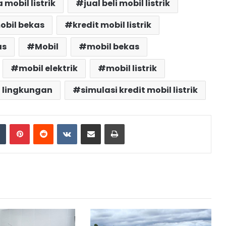
 mobil listrik
jual beli mobil listrik
obil bekas
kredit mobil listrik
as
Mobil
mobil bekas
mobil elektrik
mobil listrik
 lingkungan
simulasi kredit mobil listrik
dIn
Tumblr
Pinterest
Reddit
VKontakte
Share via Email
Print