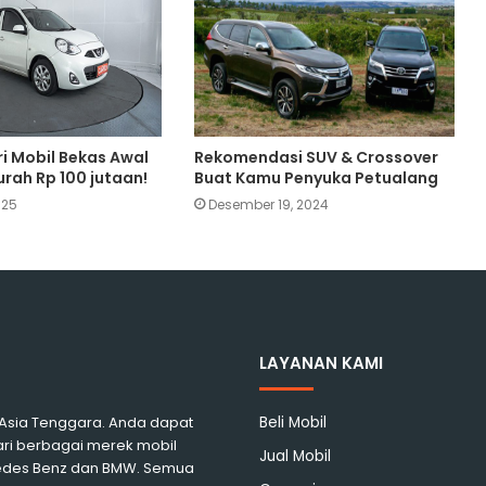
 Mobil Bekas Awal
Rekomendasi SUV & Crossover
rah Rp 100 jutaan!
Buat Kamu Penyuka Petualang
025
Desember 19, 2024
LAYANAN KAMI
i Asia Tenggara. Anda dapat
Beli Mobil
ari berbagai merek mobil
Jual Mobil
rcedes Benz dan BMW. Semua