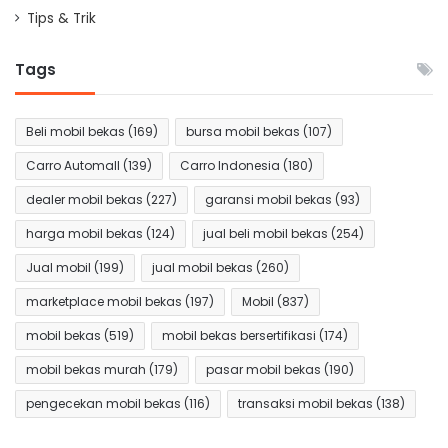
Tips & Trik
Tags
Beli mobil bekas
(169)
bursa mobil bekas
(107)
Carro Automall
(139)
Carro Indonesia
(180)
dealer mobil bekas
(227)
garansi mobil bekas
(93)
harga mobil bekas
(124)
jual beli mobil bekas
(254)
Jual mobil
(199)
jual mobil bekas
(260)
marketplace mobil bekas
(197)
Mobil
(837)
mobil bekas
(519)
mobil bekas bersertifikasi
(174)
mobil bekas murah
(179)
pasar mobil bekas
(190)
pengecekan mobil bekas
(116)
transaksi mobil bekas
(138)