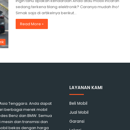
Ingin tahu apakah kendaraan Anda atau mobil incaran
sedang terkena tilang elektronik? Caranya mudah lho!
Simak saja di artikelnya berikut…
Read More »
rik
LAYANAN KAMI
i Asia Tenggara. Anda dapat
Beli Mobil
ari berbagai merek mobil
Jual Mobil
rcedes Benz dan BMW. Semua
Garansi
 mesin dan transmisi dan
mobil bekas dengan harga