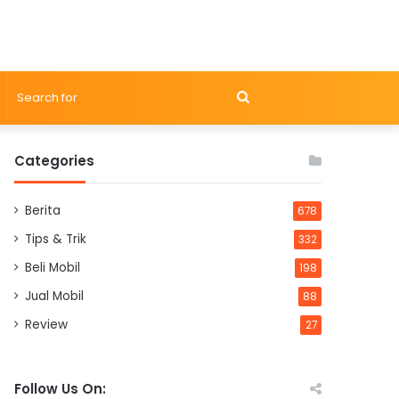
Search
for
Categories
Berita
678
Tips & Trik
332
Beli Mobil
198
Jual Mobil
88
Review
27
Follow Us On: