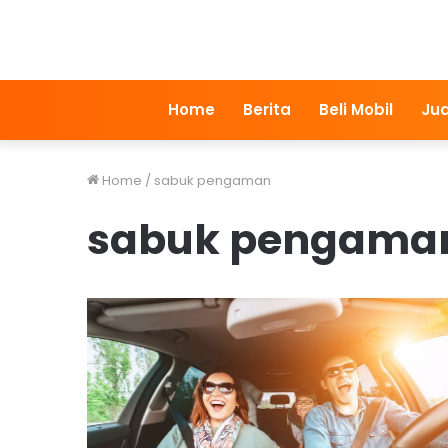
Home
Berita
Beli Mobil
Jua
Home
/
sabuk pengaman
sabuk pengama