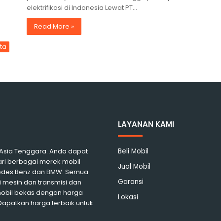
elektrifikasi di Indonesia Lewat PT…
Read More »
ita
LAYANAN KAMI
i Asia Tenggara. Anda dapat
Beli Mobil
ari berbagai merek mobil
Jual Mobil
rcedes Benz dan BMW. Semua
Garansi
 mesin dan transmisi dan
mobil bekas dengan harga
Lokasi
 Dapatkan harga terbaik untuk