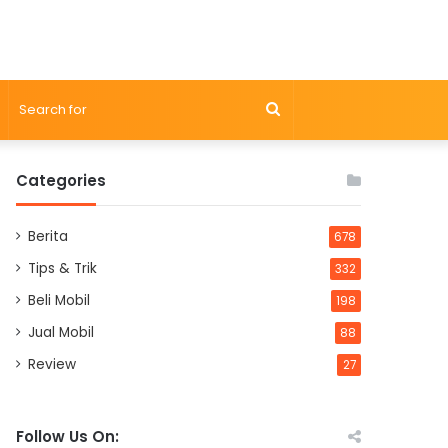
Search
for
Categories
Berita
678
Tips & Trik
332
Beli Mobil
198
Jual Mobil
88
Review
27
Follow Us On: