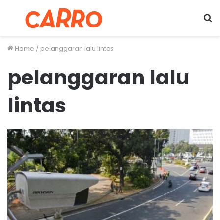
Menu
S
fo
Home
/
pelanggaran lalu lintas
pelanggaran lalu
lintas