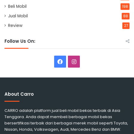
Beli Mobil
198
Jual Mobil
88
Review
27
Follow Us On:
Facebook
Instagram
About Carro
CARRO adalah platform jual beli mobil bekas terbaik di Asia
Tenggara. Anda dapat membeli berbagai mobil bekas
bersertifikasi terbaik dari berbagai merek mobil seperti Toyota,
Nissan, Honda, Volkswagen, Audi, Mercedes Benz dan BMW.