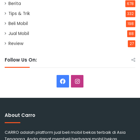
Berita
678
Tips & Trik
332
Beli Mobil
198
Jual Mobil
88
Review
27
Follow Us On:
Facebook
Instagram
About Carro
CARRO adalah platform jual beli mobil bekas terbaik di Asia
Tenggara. Anda dapat membeli berbagai mobil bekas