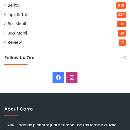
Berita
678
Tips & Trik
332
Beli Mobil
198
Jual Mobil
88
Review
27
Follow Us On:
Facebook
Instagram
About Carro
CARRO adalah platform jual beli mobil bekas terbaik di Asia