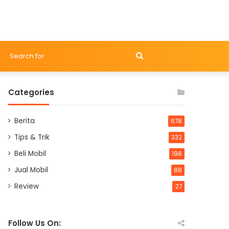
Search
for
Categories
Berita
678
Tips & Trik
332
Beli Mobil
198
Jual Mobil
88
Review
27
Follow Us On: