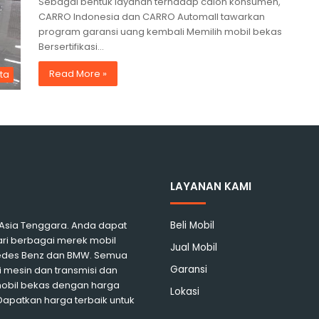
Sebagai bentuk layanan terhadap calon konsumen,
CARRO Indonesia dan CARRO Automall tawarkan
program garansi uang kembali Memilih mobil bekas
Bersertifikasi…
Read More »
ita
LAYANAN KAMI
i Asia Tenggara. Anda dapat
Beli Mobil
ari berbagai merek mobil
Jual Mobil
rcedes Benz dan BMW. Semua
Garansi
 mesin dan transmisi dan
mobil bekas dengan harga
Lokasi
 Dapatkan harga terbaik untuk