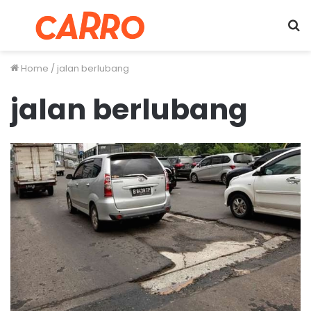
Menu
S
fo
Home
/
jalan berlubang
jalan berlubang