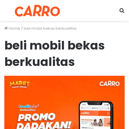
Menu
S
fo
Home
/
beli mobil bekas berkualitas
beli mobil bekas
berkualitas