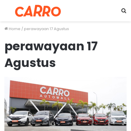
Menu
S
fo
Home
/
perawayaan 17 Agustus
perawayaan 17
Agustus