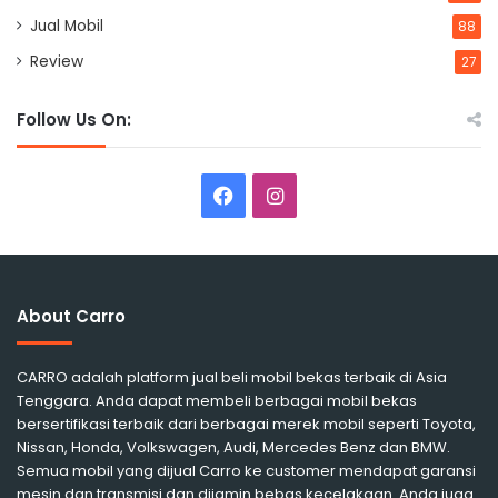
Jual Mobil
88
Review
27
Follow Us On:
Facebook
Instagram
About Carro
CARRO adalah platform jual beli mobil bekas terbaik di Asia
Tenggara. Anda dapat membeli berbagai mobil bekas
bersertifikasi terbaik dari berbagai merek mobil seperti Toyota,
Nissan, Honda, Volkswagen, Audi, Mercedes Benz dan BMW.
Semua mobil yang dijual Carro ke customer mendapat garansi
mesin dan transmisi dan dijamin bebas kecelakaan. Anda juga