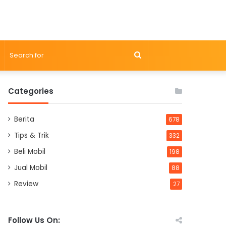
Search
for
Categories
Berita
678
Tips & Trik
332
Beli Mobil
198
Jual Mobil
88
Review
27
Follow Us On: