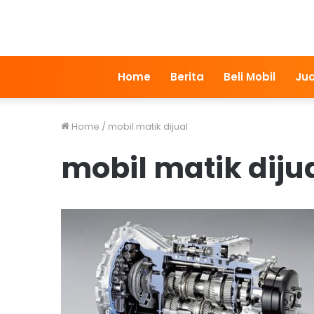
Home
Berita
Beli Mobil
Jua
Home
/
mobil matik dijual
mobil matik diju