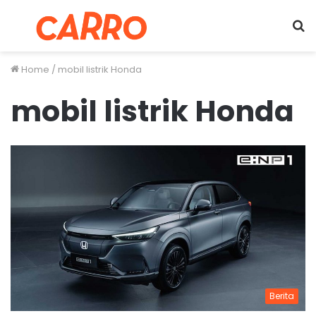
Menu
S
fo
Home
/
mobil listrik Honda
mobil listrik Honda
Berita