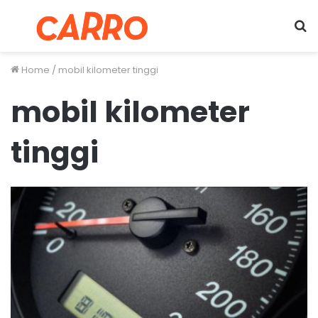
Menu
S
fo
Home
/
mobil kilometer tinggi
mobil kilometer
tinggi