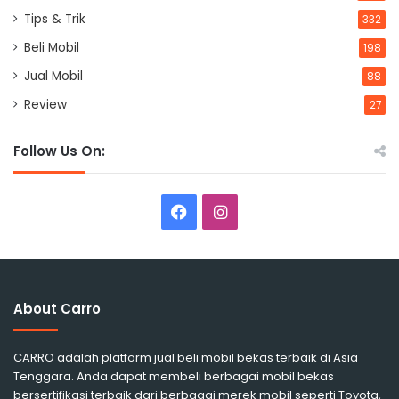
Tips & Trik
332
Beli Mobil
198
Jual Mobil
88
Review
27
Follow Us On:
Facebook
Instagram
About Carro
CARRO adalah platform jual beli mobil bekas terbaik di Asia
Tenggara. Anda dapat membeli berbagai mobil bekas
bersertifikasi terbaik dari berbagai merek mobil seperti Toyota,