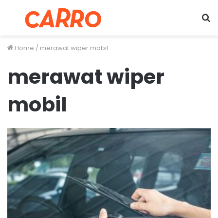
Menu
S
fo
Home
/
merawat wiper mobil
merawat wiper
mobil