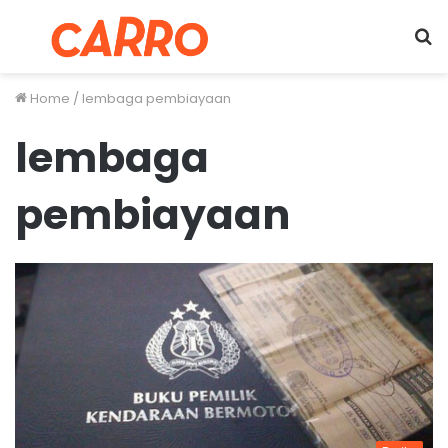
Menu
S
fo
Home
/
lembaga pembiayaan
lembaga
pembiayaan