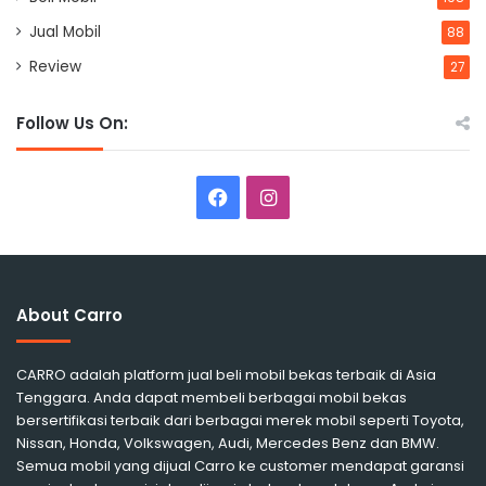
Jual Mobil
88
Review
27
Follow Us On:
Facebook
Instagram
About Carro
CARRO adalah platform jual beli mobil bekas terbaik di Asia
Tenggara. Anda dapat membeli berbagai mobil bekas
bersertifikasi terbaik dari berbagai merek mobil seperti Toyota,
Nissan, Honda, Volkswagen, Audi, Mercedes Benz dan BMW.
Semua mobil yang dijual Carro ke customer mendapat garansi