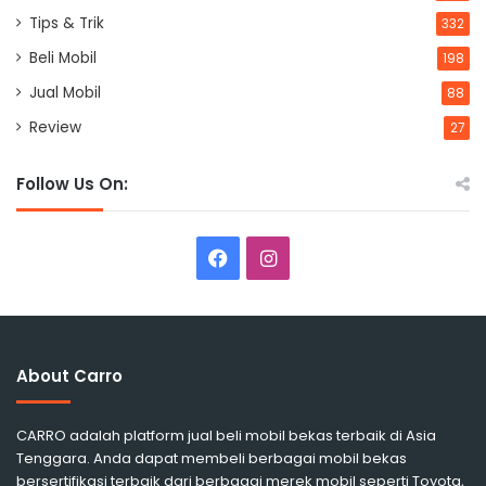
Tips & Trik
332
Beli Mobil
198
Jual Mobil
88
Review
27
Follow Us On:
Facebook
Instagram
About Carro
CARRO adalah platform jual beli mobil bekas terbaik di Asia
Tenggara. Anda dapat membeli berbagai mobil bekas
bersertifikasi terbaik dari berbagai merek mobil seperti Toyota,