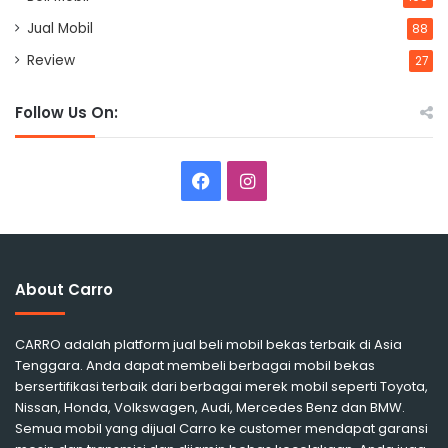
Jual Mobil
88
Review
27
Follow Us On:
Facebook
Instagram
About Carro
CARRO adalah platform jual beli mobil bekas terbaik di Asia
Tenggara. Anda dapat membeli berbagai mobil bekas
bersertifikasi terbaik dari berbagai merek mobil seperti Toyota,
Nissan, Honda, Volkswagen, Audi, Mercedes Benz dan BMW.
Semua mobil yang dijual Carro ke customer mendapat garansi