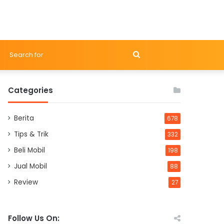
Search
for
Categories
Berita
678
Tips & Trik
332
Beli Mobil
198
Jual Mobil
88
Review
27
Follow Us On: