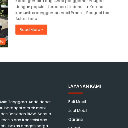
Kabar gembira bagi Anda penggemar Peugeot
dengan populasi terbatas di Indonesia. Karena
komunitas penggemar mobil Prancis, Peugeot Les
Autres baru…
Read More »
ita
LAYANAN KAMI
i Asia Tenggara. Anda dapat
Beli Mobil
ari berbagai merek mobil
Jual Mobil
rcedes Benz dan BMW. Semua
Garansi
 mesin dan transmisi dan
mobil bekas dengan harga