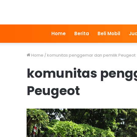
Home
Berita
Beli Mobil
Jua
Home
/
komunitas penggemar dan pemilik Peugeot
komunitas peng
Peugeot