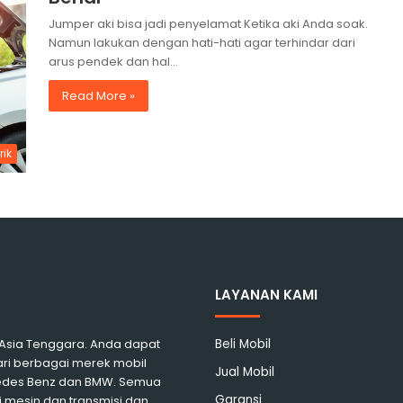
Jumper aki bisa jadi penyelamat Ketika aki Anda soak.
Namun lakukan dengan hati-hati agar terhindar dari
arus pendek dan hal…
Read More »
rik
LAYANAN KAMI
i Asia Tenggara. Anda dapat
Beli Mobil
ari berbagai merek mobil
Jual Mobil
rcedes Benz dan BMW. Semua
Garansi
 mesin dan transmisi dan