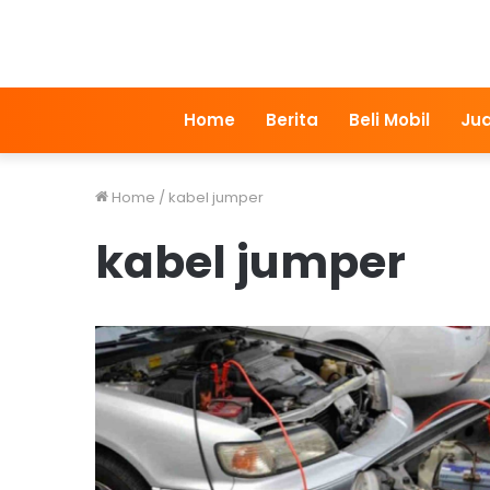
Home
Berita
Beli Mobil
Jua
Home
/
kabel jumper
kabel jumper