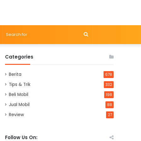
Search
for
Categories
Berita
678
Tips & Trik
332
Beli Mobil
198
Jual Mobil
88
Review
27
Follow Us On: