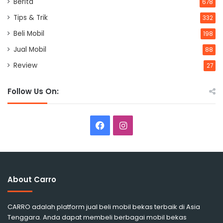
Berita
678
Tips & Trik
332
Beli Mobil
198
Jual Mobil
88
Review
27
Follow Us On:
Facebook
Instagram
About Carro
CARRO adalah platform jual beli mobil bekas terbaik di Asia
Tenggara. Anda dapat membeli berbagai mobil bekas